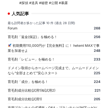
#探偵 #道具 #秘密 #公開 #暴露
人気記事
最も訪問者が多かった記事 10 件 (過去 28 日間)
Forum
268
育毛剤「返金(保証)」を極める！
256
初期費用110,000円が【完全無料】に！ heteml MAXで事
業を加速せよ
248
育毛剤「レビュー」を極める！
233
ドメイン取得からホームページ完成まで。ムームードメイン
なら“全部まとめて”安心スタート
225
育毛剤「成分」を極める！
224
育毛剤成分比較(試用1)&(試用2)
221
育毛剤成分比較(試用1)
205
薬用プランテル公式通販・Q&A：プランテルは“M字ハゲだ