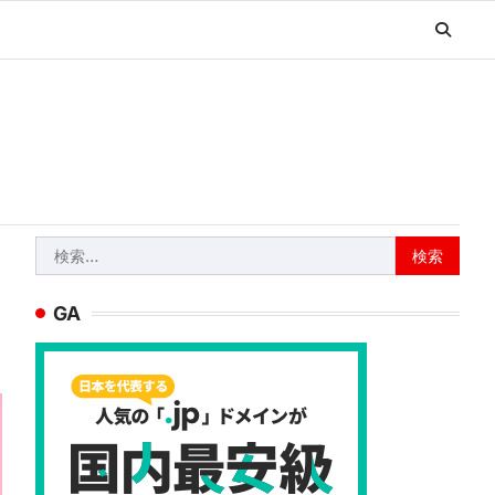
検
索:
GA