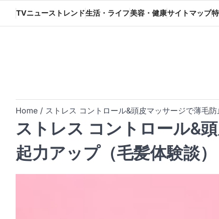
Skip
TVニューストレンド
生活・ライフ
美容・健康
サイトマップ
特
to
content
Home
ストレス コントロール&頭皮マッサージで薄毛
ストレス コントロール&
起力アップ（毛髪体験談）