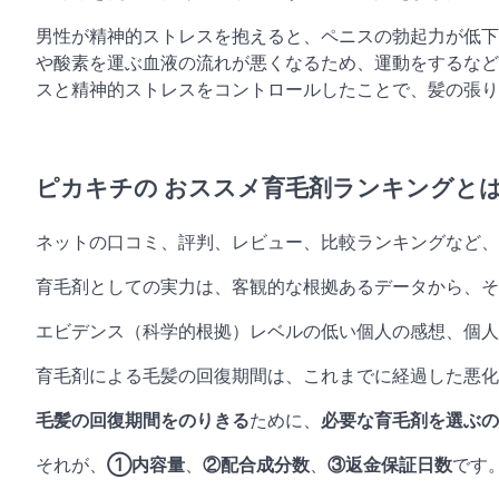
男性が精神的ストレスを抱えると、ペニスの勃起力が低下
や酸素を運ぶ血液の流れが悪くなるため、運動をするなど
スと精神的ストレスをコントロールしたことで、髪の張り
ピカキチの おススメ育毛剤ランキングと
ネットの口コミ、評判、レビュー、比較ランキングなど
育毛剤としての実力は、客観的な根拠あるデータから、そ
エビデンス（科学的根拠）レベルの低い個人の感想、個人
育毛剤による毛髪の回復期間は、これまでに経過した悪
毛髪の回復期間をのりきる
ために、
必要な育毛剤を選ぶの
それが、
①内容量
、
②配合成分数
、
③返金保証日数
です