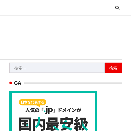
検
索:
GA