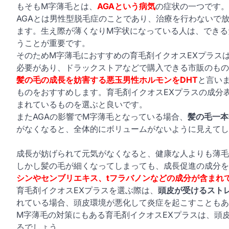
もそもM字薄毛とは、
AGAという病気
の症状の一つです。
AGAとは男性型脱毛症
のことであり、治療を行わないで
ます。生え際が薄くなりM字状になっている人は、できる
うことが重要です。
そのため
M字薄毛におすすめの育毛剤イクオスEXプラス
必要があり、ドラックストアなどで購入できる市販のもの
髪の毛の成長を妨害する悪玉男性ホルモンをDHT
と言い
ものをおすすめします。育毛剤イクオスEXプラスの成分
まれているものを選ぶと良いです。
またAGAの影響でM字薄毛となっている場合、
髪の毛一本
がなくなると、全体的にボリュームがないように見えてし
成長が妨げられて元気がなくなると、健康な人よりも薄毛
しかし髪の毛が細くなってしまっても、成長促進の成分を
シンやセンブリエキス、tフラバノンなどの成分が含まれ
育毛剤イクオスEXプラスを選ぶ際は、
頭皮が受けるスト
れている場合、頭皮環境が悪化して炎症を起こすこともあ
M字薄毛の対策にもある育毛剤イクオスEXプラス
は、頭
るでしょう。