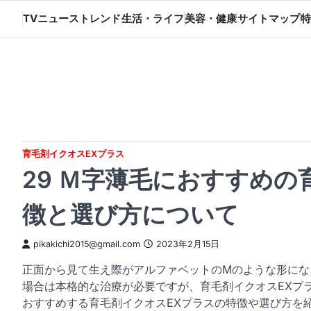
Skip
TVニューストレンド
生活・ライフ
美容・健康
サイトマップ
特
to
content
育毛剤イクオスEXプラス
29 Ｍ字薄毛におすすめの
徴と選び方について
pikakichi2015@gmail.com
2023年2月15日
正面から見て生え際がアルファベットのMのような形にな
場合は本格的な治療が必要ですが、育毛剤イクオスEXプ
おすすめする育毛剤イクオスEXプラスの特徴や選び方を