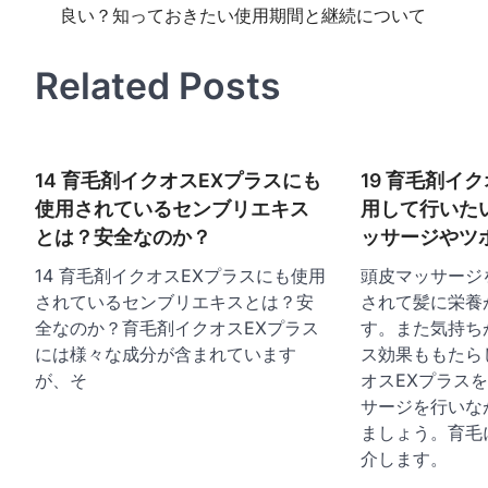
良い？知っておきたい使用期間と継続について
稿
ナ
Related Posts
ビ
ゲ
ー
14 育毛剤イクオスEXプラスにも
19 育毛剤イ
シ
使用されているセンブリエキス
用して行いた
ョ
とは？安全なのか？
ッサージやツ
ン
14 育毛剤イクオスEXプラスにも使用
頭皮マッサージ
されているセンブリエキスとは？安
されて髪に栄養
全なのか？育毛剤イクオスEXプラス
す。また気持ち
には様々な成分が含まれています
ス効果ももたら
が、そ
オスEXプラス
サージを行いな
ましょう。育毛
介します。