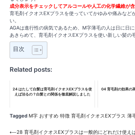
成分表示をチェックしてアルコールや人工の化学繊維が含
育毛剤イクオスEXプラスを使っていてかゆみや痛みなど
い。
AGAは進行性の病気
であるため、M字薄毛の人は日に日
あきらめて、育毛剤イクオスEXプラスを使い新しい髪の
目次
Related posts:
24 はたして白髪は育毛剤イクオスEXプラスを使
04 育毛剤の効果
えば治るの？白髪との関係を徹底解説しました
Tagged
M字 おすすめ 特徴 育毛剤イクオスEXプラス 薄
投
⟵
28 育毛剤イクオスEXプラスは一般的にどれだけ使え