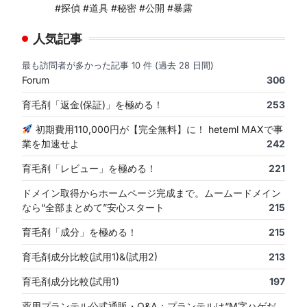
#探偵 #道具 #秘密 #公開 #暴露
人気記事
最も訪問者が多かった記事 10 件 (過去 28 日間)
Forum
306
育毛剤「返金(保証)」を極める！
253
初期費用110,000円が【完全無料】に！ heteml MAXで事
業を加速せよ
242
育毛剤「レビュー」を極める！
221
ドメイン取得からホームページ完成まで。ムームードメイン
なら“全部まとめて”安心スタート
215
育毛剤「成分」を極める！
215
育毛剤成分比較(試用1)&(試用2)
213
育毛剤成分比較(試用1)
197
薬用プランテル公式通販・Q&A：プランテルは“M字ハゲだ