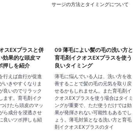
サージの方法とタイミングについて
クオスEXプラスと併
09 薄毛によい髪の毛の洗い方と
い効果的な頭皮マ
育毛剤イクオスEXプラスを使う
ボ押しを紹介
良いタイミング
を行えば血行が促進
薄毛に悩んでいる人は、洗い方を改
がいきやすくなりま
善することで髪の毛の元気を取り戻
が良いのでリラック
せるかもしれません。また育毛剤イ
します。育毛剤イク
クオスEXプラスを使う場合はタイミ
をつけたら頭皮のマッ
ングが重要で、ただ使うだけでは効
がら成分を浸透させ
果が発揮されない可能性もあるでし
に良いツボ押しも紹
ょう。薄毛対策となる洗い方と育毛
剤イクオスEXプラスのタイ