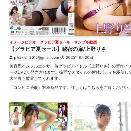
イメージビデオ
グラビア夏セール
サンプル動画
【グラビア夏セール】秘密の扉/上野りさ
pikakichi2015@gmail.com
2025年8月20日
美容系インフルエンサー兼グラビアイドル【上野りさ】の新作イ
ージDVDが発売されます。抜群なスタイルの軟体ボディを駆使し
大開脚も披露してくれます。
「コンビニ受取」対象商品です。詳しくはこちらをご覧ください