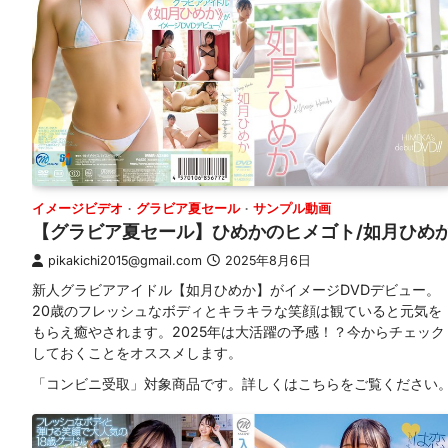
イメージビデオ
グラビア夏セール
サンプル動画
【グラビア夏セール】ひめかのヒメゴト/如月ひめ
pikakichi2015@gmail.com
2025年8月6日
新人グラビアアイドル【如月ひめか】がイメージDVDデビュー。
20歳のフレッシュなボディとキラキラな笑顔は観ていると元気を
もらえ癒やされます。2025年は大活躍の予感！？今からチェック
しておくことをオススメします。
「コンビニ受取」対象商品です。詳しくはこちらをご覧ください