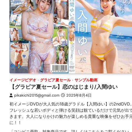
イメージビデオ
グラビア夏セール
サンプル動画
【グラビア夏セール】恋のはじまり/入間ゆい
pikakichi2015@gmail.com
2025年8月4日
初イメージDVDが大人気の18歳グラドル【入間ゆい】の2ndDVD
フレッシュな若いボディと弾ける笑顔は観ているだけで元気が出
きます。大人になりかけの魅力が楽しめる貴重な映像をぜひお手
に！！
「コンビニ受取」対象商品です。詳しくはこちらをご覧ください