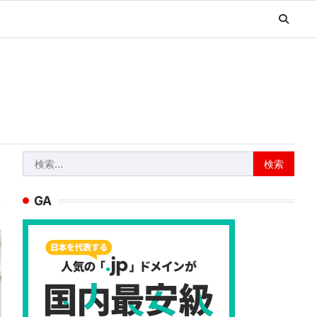
検
索:
GA