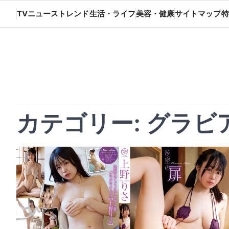
Skip
TVニューストレンド
生活・ライフ
美容・健康
サイトマップ
特
to
content
カテゴリー:
グラビ