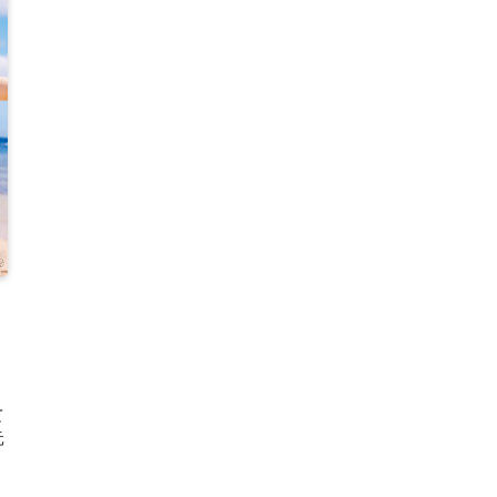
。
て
元
。