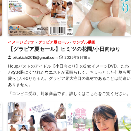
イメージビデオ
グラビア夏セール
サンプル動画
【グラビア夏セール】ヒミツの花園/小日向ゆり
pikakichi2015@gmail.com
2025年8月18日
メ
Hcupバストのアイドル【小日向ゆり】の2ndイメージDVD。たわ
て
わなお胸にくびれたウエストが素晴らしく、ちょっとした仕草も可
愛らしいゆりちゃん。グラビア界大注目の逸材であることは間違い
ありません。
。
「コンビニ受取」対象商品です。詳しくはこちらをご覧ください。