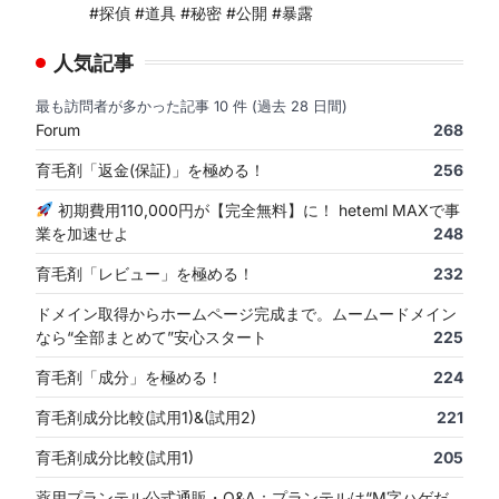
#探偵 #道具 #秘密 #公開 #暴露
人気記事
最も訪問者が多かった記事 10 件 (過去 28 日間)
Forum
268
育毛剤「返金(保証)」を極める！
256
初期費用110,000円が【完全無料】に！ heteml MAXで事
業を加速せよ
248
育毛剤「レビュー」を極める！
232
ドメイン取得からホームページ完成まで。ムームードメイン
なら“全部まとめて”安心スタート
225
育毛剤「成分」を極める！
224
育毛剤成分比較(試用1)&(試用2)
221
育毛剤成分比較(試用1)
205
薬用プランテル公式通販・Q&A：プランテルは“M字ハゲだ