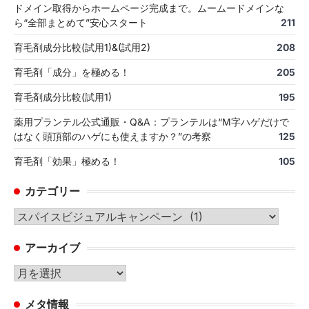
ドメイン取得からホームページ完成まで。ムームードメインな
ら“全部まとめて”安心スタート
211
育毛剤成分比較(試用1)&(試用2)
208
育毛剤「成分」を極める！
205
育毛剤成分比較(試用1)
195
薬用プランテル公式通販・Q&A：プランテルは“M字ハゲだけで
はなく頭頂部のハゲにも使えますか？”の考察
125
育毛剤「効果」極める！
105
カテゴリー
カ
テ
アーカイブ
ゴ
リ
ア
ー
ー
メタ情報
カ