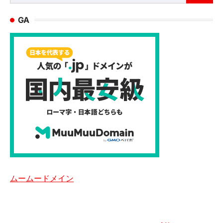
索:
GA
ムームードメイン