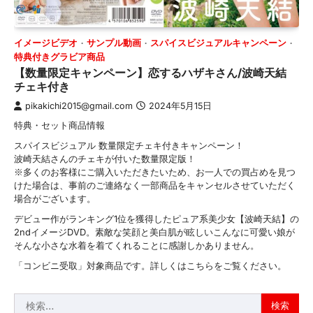
イメージビデオ
サンプル動画
スパイスビジュアルキャンペーン
特典付きグラビア商品
【数量限定キャンペーン】恋するハザキさん/波崎天結
チェキ付き
pikakichi2015@gmail.com
2024年5月15日
特典・セット商品情報
スパイスビジュアル 数量限定チェキ付きキャンペーン！
波崎天結さんのチェキが付いた数量限定版！
※多くのお客様にご購入いただきたいため、お一人での買占めを見つ
けた場合は、事前のご連絡なく一部商品をキャンセルさせていただく
場合がございます。
デビュー作がランキング1位を獲得したピュア系美少女【波崎天結】の
2ndイメージDVD。素敵な笑顔と美白肌が眩しいこんなに可愛い娘が
そんな小さな水着を着てくれることに感謝しかありません。
「コンビニ受取」対象商品です。詳しくはこちらをご覧ください。
検