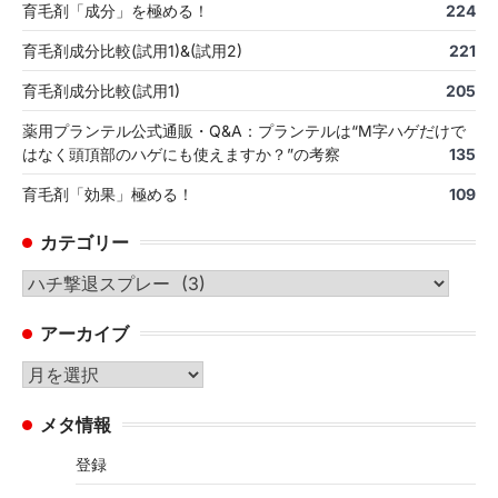
育毛剤「成分」を極める！
224
育毛剤成分比較(試用1)&(試用2)
221
育毛剤成分比較(試用1)
205
薬用プランテル公式通販・Q&A：プランテルは“M字ハゲだけで
はなく頭頂部のハゲにも使えますか？”の考察
135
育毛剤「効果」極める！
109
カテゴリー
カ
テ
アーカイブ
ゴ
リ
ア
ー
ー
メタ情報
カ
イ
登録
ブ