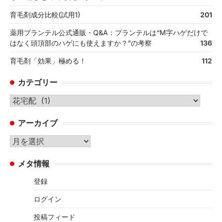
育毛剤成分比較(試用1)
201
薬用プランテル公式通販・Q&A：プランテルは“M字ハゲだけで
はなく頭頂部のハゲにも使えますか？”の考察
136
育毛剤「効果」極める！
112
カテゴリー
カ
テ
アーカイブ
ゴ
リ
ア
ー
ー
メタ情報
カ
イ
登録
ブ
ログイン
投稿フィード