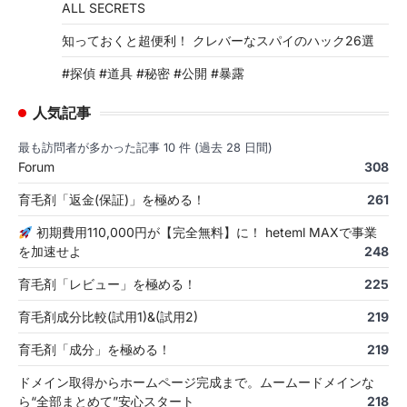
ALL SECRETS
知っておくと超便利！ クレバーなスパイのハック26選
#探偵 #道具 #秘密 #公開 #暴露
人気記事
最も訪問者が多かった記事 10 件 (過去 28 日間)
Forum
308
育毛剤「返金(保証)」を極める！
261
初期費用110,000円が【完全無料】に！ heteml MAXで事業
を加速せよ
248
育毛剤「レビュー」を極める！
225
育毛剤成分比較(試用1)&(試用2)
219
育毛剤「成分」を極める！
219
ドメイン取得からホームページ完成まで。ムームードメインな
ら“全部まとめて”安心スタート
218