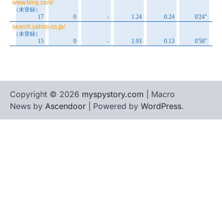
Copyright © 2026
myspystory.com
| Macro
News by
Ascendoor
| Powered by
WordPress
.