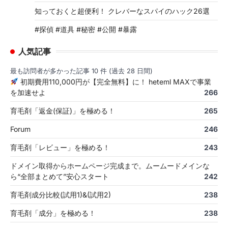
知っておくと超便利！ クレバーなスパイのハック26選
#探偵 #道具 #秘密 #公開 #暴露
人気記事
最も訪問者が多かった記事 10 件 (過去 28 日間)
初期費用110,000円が【完全無料】に！ heteml MAXで事業
を加速せよ
266
育毛剤「返金(保証)」を極める！
265
Forum
246
育毛剤「レビュー」を極める！
243
ドメイン取得からホームページ完成まで。ムームードメインな
ら“全部まとめて”安心スタート
242
育毛剤成分比較(試用1)&(試用2)
238
育毛剤「成分」を極める！
238