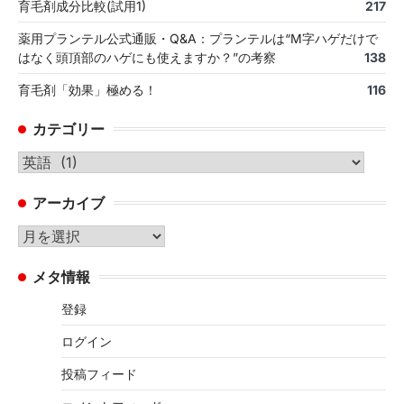
育毛剤成分比較(試用1)
217
薬用プランテル公式通販・Q&A：プランテルは“M字ハゲだけで
はなく頭頂部のハゲにも使えますか？”の考察
138
育毛剤「効果」極める！
116
カテゴリー
カ
テ
アーカイブ
ゴ
リ
ア
ー
ー
メタ情報
カ
イ
登録
ブ
ログイン
投稿フィード