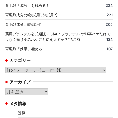
育毛剤「成分」を極める！
224
育毛剤成分比較(試用1)&(試用2)
221
育毛剤成分比較(試用1)
205
薬用プランテル公式通販・Q&A：プランテルは“M字ハゲだけで
はなく頭頂部のハゲにも使えますか？”の考察
134
育毛剤「効果」極める！
107
カテゴリー
カ
テ
アーカイブ
ゴ
リ
ア
ー
ー
メタ情報
カ
イ
登録
ブ