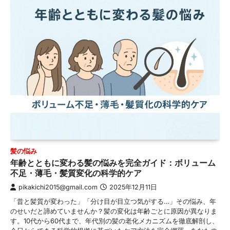
髪の悩み
年齢とともに変わる髪の悩みを完全ガイド：ボリューム
不足・薄毛・髪質変化の科学的ケア
pikakichi2015@gmail.com
2025年12月11日
「昔と髪質が変わった」「分け目が目立つ気がする…」その悩み、年
のせいだと諦めていませんか？髪の変化は年齢ごとに原因が異なりま
す。10代から60代まで、年代別の髪の老化メカニズムを徹底解剖し、