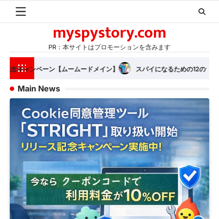
Skip
to
myspystory.com
content
PR：本サイトはプロモーションを含みます
なるための12のライフハック
TRUE DETECTIVE AND SPY HACKS TO
Main News