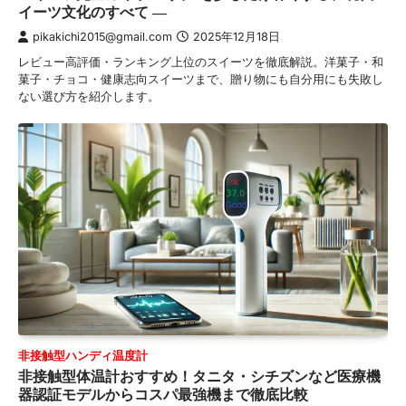
イーツ文化のすべて ―
pikakichi2015@gmail.com
2025年12月18日
レビュー高評価・ランキング上位のスイーツを徹底解説。洋菓子・和
菓子・チョコ・健康志向スイーツまで、贈り物にも自分用にも失敗し
ない選び方を紹介します。
非接触型ハンディ温度計
非接触型体温計おすすめ！タニタ・シチズンなど医療機
器認証モデルからコスパ最強機まで徹底比較