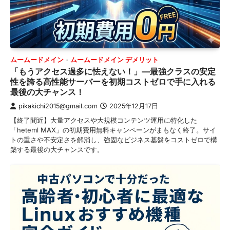
ムームードメイン
ムームードメイン デメリット
「もうアクセス過多に怯えない！」—最強クラスの安定
性を誇る高性能サーバーを初期コストゼロで手に入れる
最後の大チャンス！
pikakichi2015@gmail.com
2025年12月17日
【終了間近】大量アクセスや大規模コンテンツ運用に特化した
「heteml MAX」の初期費用無料キャンペーンがまもなく終了。サイ
トの重さや不安定さを解消し、強固なビジネス基盤をコストゼロで構
築する最後の大チャンスです。