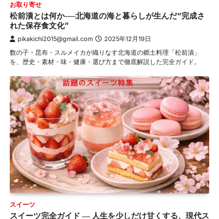
お取り寄せ
松前漬とは何か──北海道の海と暮らしが生んだ“完成さ
れた保存食文化”
pikakichi2015@gmail.com
2025年12月19日
数の子・昆布・スルメイカが織りなす北海道の郷土料理「松前漬」
を、歴史・素材・味・健康・選び方まで徹底解説した完全ガイド。
スイーツ
スイーツ完全ガイド ― 人生を少しだけ甘くする、現代ス