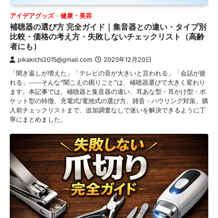
アイデアグッズ
健康・美容
補聴器の選び方 完全ガイド｜集音器との違い・タイプ別
比較・価格の考え方・失敗しないチェックリスト（高齢
者にも）
pikakichi2015@gmail.com
2025年12月20日
「聞き返しが増えた」「テレビの音が大きいと言われる」「会話が疲
れる」――そんな“聞こえの困りごと”は、補聴器選びで大きく変わり
ます。本記事では、補聴器と集音器の違い、耳あな型・耳かけ型・ポ
ケット型の特徴、充電式/電池式の選び方、雑音・ハウリング対策、購
入前チェックリストまで、追加調査なしで迷いを解決できるように丁
寧にまとめました。