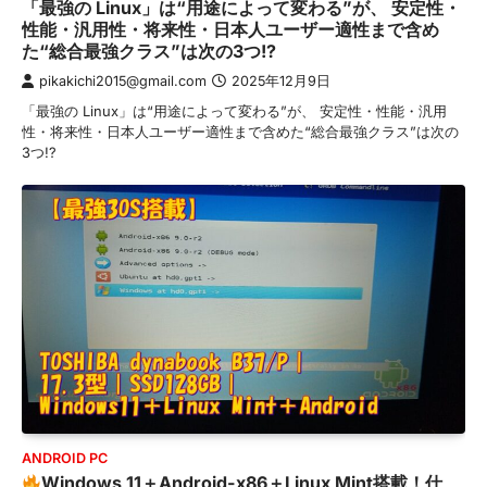
「最強の Linux」は“用途によって変わる”が、 安定性・
性能・汎用性・将来性・日本人ユーザー適性まで含め
た“総合最強クラス”は次の3つ!?
pikakichi2015@gmail.com
2025年12月9日
「最強の Linux」は“用途によって変わる”が、 安定性・性能・汎用
性・将来性・日本人ユーザー適性まで含めた“総合最強クラス”は次の
3つ!?
ANDROID PC
Windows 11＋Android-x86＋Linux Mint搭載！仕