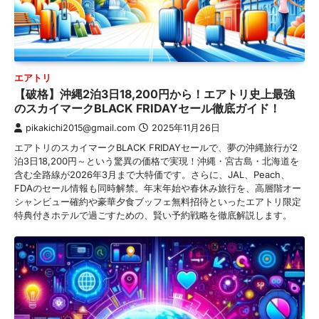
エアトリ
【破格】沖縄2泊3日18,200円から！エアトリ史上最強
のスカイマークBLACK FRIDAYセール徹底ガイド！
pikakichi2015@gmail.com
2025年11月26日
エアトリのスカイマークBLACK FRIDAYセールで、夢の沖縄旅行が2
泊3日18,200円～という驚異の価格で実現！沖縄・宮古島・北海道を
含む全路線が2026年3月まで大特価です。さらに、JAL、Peach、
FDAのセール情報も同時解禁。年末年始や春休み旅行を、高層階オー
シャンビュー確約や豪華夕食ブッフェ無料招待といったエアトリ限定
特典付きホテルで過ごすための、賢い予約戦略を徹底解説します。