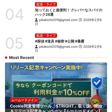
生活・ライフ
04
知っておくと超便利！ クレバーなスパイの
ハック26選
pikakichi2015@gmail.com
2026年2月6
日
生活・ライフ
05
#探偵 #道具 #秘密 #公開 #暴露
pikakichi2015@gmail.com
2026年2月6
日
Most Recent
ムームードメイン
Cookie同意管理ツール「STRIGHT」取り扱い開始
＆リリース記念キャンペーン【ムームードメイン】