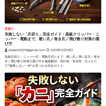
爪切り
失敗しない「爪切り」完全ガイド：高級クリッパー・ニ
ッパー・電動まで、硬い爪／巻き爪／飛び散り対策の選
び方
pikakichi2015@gmail.com
2025年12月19日
高級爪切り・ニッパー式・電動爪切りまで、硬い爪／厚い足爪／巻き
爪／飛び散り対策の選び方を徹底解説。切れ味・安全性・仕上がり
で“後悔しない一本”が見つかる完全ガイド。