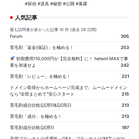
#探偵 #道具 #秘密 #公開 #暴露
人気記事
最も訪問者が多かった記事 10 件 (過去 28 日間)
Forum
305
育毛剤「返金(保証)」を極める！
253
初期費用110,000円が【完全無料】に！ heteml MAXで事
業を加速せよ
242
育毛剤「レビュー」を極める！
221
ドメイン取得からホームページ完成まで。ムームードメイン
なら“全部まとめて”安心スタート
215
育毛剤成分比較(試用1)&(試用2)
213
育毛剤「成分」を極める！
213
育毛剤成分比較(試用1)
197
薬用プランテル公式通販・Q&A：プランテルは“M字ハゲだ