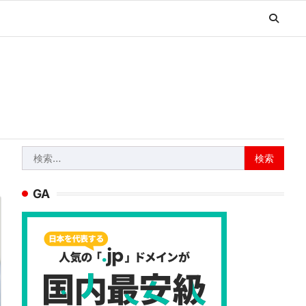
検
索:
GA