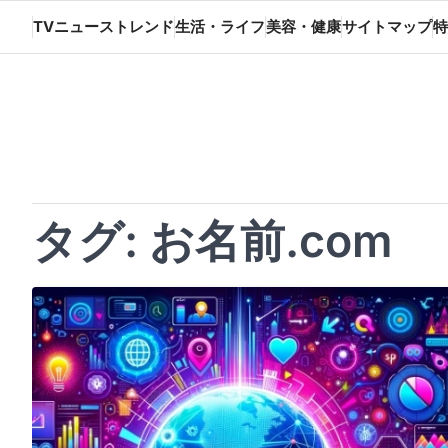
Skip
TVニューストレンド
生活・ライフ
美容・健康
サイトマップ
特
to
content
タグ:
お名前.com