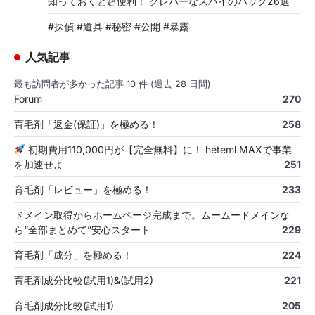
知っておくと超便利！ クレバーなスパイのハック26選
#探偵 #道具 #秘密 #公開 #暴露
人気記事
最も訪問者が多かった記事 10 件 (過去 28 日間)
Forum
270
育毛剤「返金(保証)」を極める！
258
初期費用110,000円が【完全無料】に！ heteml MAXで事業
を加速せよ
251
育毛剤「レビュー」を極める！
233
ドメイン取得からホームページ完成まで。ムームードメインな
ら“全部まとめて”安心スタート
229
育毛剤「成分」を極める！
224
育毛剤成分比較(試用1)&(試用2)
221
育毛剤成分比較(試用1)
205