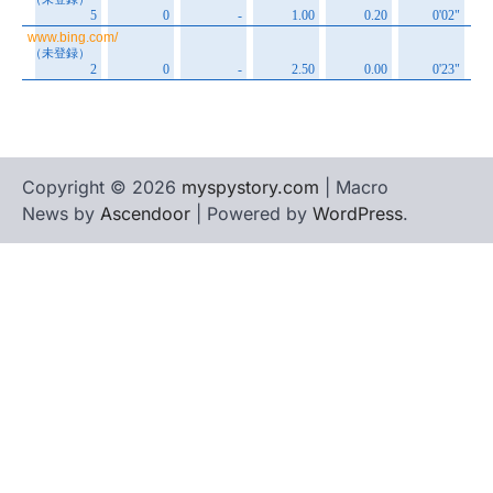
Copyright © 2026
myspystory.com
| Macro
News by
Ascendoor
| Powered by
WordPress
.