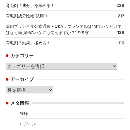
育毛剤「成分」を極める！
238
育毛剤成分比較(試用1)
217
薬用プランテル公式通販・Q&A：プランテルは“M字ハゲだけで
はなく頭頂部のハゲにも使えますか？”の考察
138
育毛剤「効果」極める！
116
カテゴリー
カ
テ
アーカイブ
ゴ
リ
ア
ー
ー
メタ情報
カ
イ
登録
ブ
ログイン