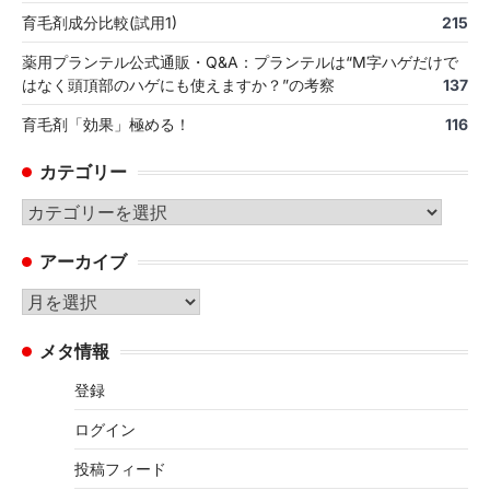
育毛剤成分比較(試用1)
215
薬用プランテル公式通販・Q&A：プランテルは“M字ハゲだけで
はなく頭頂部のハゲにも使えますか？”の考察
137
育毛剤「効果」極める！
116
カテゴリー
カ
テ
アーカイブ
ゴ
リ
ア
ー
ー
メタ情報
カ
イ
登録
ブ
ログイン
投稿フィード