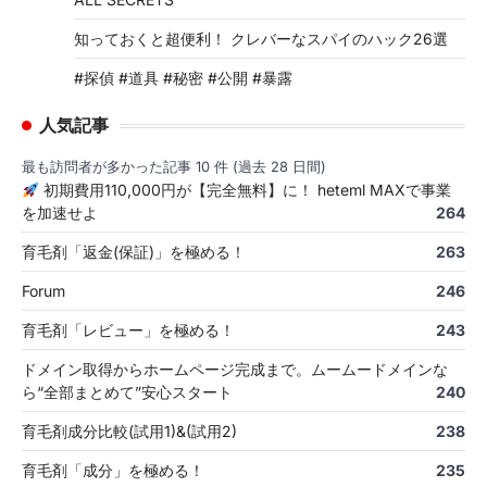
知っておくと超便利！ クレバーなスパイのハック26選
#探偵 #道具 #秘密 #公開 #暴露
人気記事
最も訪問者が多かった記事 10 件 (過去 28 日間)
初期費用110,000円が【完全無料】に！ heteml MAXで事業
を加速せよ
264
育毛剤「返金(保証)」を極める！
263
Forum
246
育毛剤「レビュー」を極める！
243
ドメイン取得からホームページ完成まで。ムームードメインな
ら“全部まとめて”安心スタート
240
育毛剤成分比較(試用1)&(試用2)
238
育毛剤「成分」を極める！
235