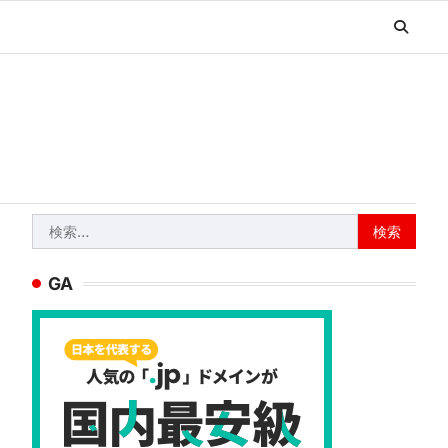
検
索:
GA