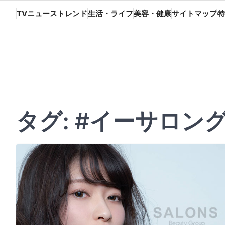
Skip
TVニューストレンド
生活・ライフ
美容・健康
サイトマップ
特
to
content
タグ:
#イーサロン