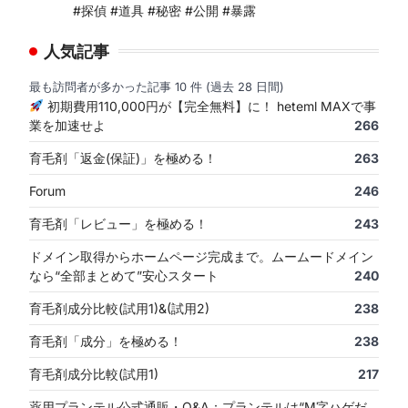
#探偵 #道具 #秘密 #公開 #暴露
人気記事
最も訪問者が多かった記事 10 件 (過去 28 日間)
初期費用110,000円が【完全無料】に！ heteml MAXで事
業を加速せよ
266
育毛剤「返金(保証)」を極める！
263
Forum
246
育毛剤「レビュー」を極める！
243
ドメイン取得からホームページ完成まで。ムームードメイン
なら“全部まとめて”安心スタート
240
育毛剤成分比較(試用1)&(試用2)
238
育毛剤「成分」を極める！
238
育毛剤成分比較(試用1)
217
薬用プランテル公式通販・Q&A：プランテルは“M字ハゲだ