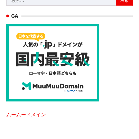
索:
GA
ムームードメイン