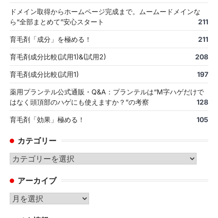
ドメイン取得からホームページ完成まで。ムームードメインな
ら“全部まとめて”安心スタート
211
育毛剤「成分」を極める！
211
育毛剤成分比較(試用1)&(試用2)
208
育毛剤成分比較(試用1)
197
薬用プランテル公式通販・Q&A：プランテルは“M字ハゲだけで
はなく頭頂部のハゲにも使えますか？”の考察
128
育毛剤「効果」極める！
105
カテゴリー
カ
テ
アーカイブ
ゴ
リ
ア
ー
ー