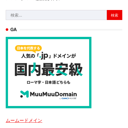
検
索:
GA
ムームードメイン