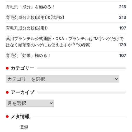
育毛剤「成分」を極める！
215
育毛剤成分比較(試用1)&(試用2)
213
育毛剤成分比較(試用1)
197
薬用プランテル公式通販・Q&A：プランテルは“M字ハゲだけで
はなく頭頂部のハゲにも使えますか？”の考察
129
育毛剤「効果」極める！
107
カテゴリー
カ
テ
アーカイブ
ゴ
リ
ア
ー
ー
メタ情報
カ
イ
登録
ブ