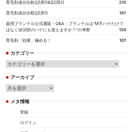
育毛剤成分比較(試用1)&(試用2)
215
育毛剤成分比較(試用1)
197
薬用プランテル公式通販・Q&A：プランテルは“M字ハゲだけで
はなく頭頂部のハゲにも使えますか？”の考察
130
育毛剤「効果」極める！
107
カテゴリー
カ
テ
アーカイブ
ゴ
リ
ア
ー
ー
メタ情報
カ
イ
登録
ブ
ログイン