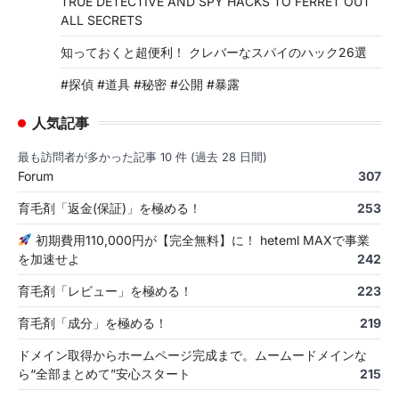
TRUE DETECTIVE AND SPY HACKS TO FERRET OUT
ALL SECRETS
知っておくと超便利！ クレバーなスパイのハック26選
#探偵 #道具 #秘密 #公開 #暴露
人気記事
最も訪問者が多かった記事 10 件 (過去 28 日間)
Forum
307
育毛剤「返金(保証)」を極める！
253
初期費用110,000円が【完全無料】に！ heteml MAXで事業
を加速せよ
242
育毛剤「レビュー」を極める！
223
育毛剤「成分」を極める！
219
ドメイン取得からホームページ完成まで。ムームードメインな
ら“全部まとめて”安心スタート
215