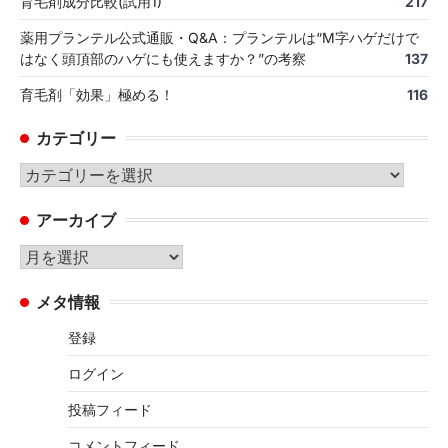
育毛剤成分比較(試用1)
217
薬用プランテル公式通販・Q&A：プランテルは“M字ハゲだけで
はなく頭頂部のハゲにも使えますか？”の考察
137
育毛剤「効果」極める！
116
カテゴリー
カ
テ
アーカイブ
ゴ
リ
ア
ー
ー
メタ情報
カ
イ
登録
ブ
ログイン
投稿フィード
コメントフィード