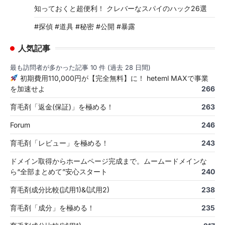
知っておくと超便利！ クレバーなスパイのハック26選
#探偵 #道具 #秘密 #公開 #暴露
人気記事
最も訪問者が多かった記事 10 件 (過去 28 日間)
初期費用110,000円が【完全無料】に！ heteml MAXで事業
を加速せよ
266
育毛剤「返金(保証)」を極める！
263
Forum
246
育毛剤「レビュー」を極める！
243
ドメイン取得からホームページ完成まで。ムームードメインな
ら“全部まとめて”安心スタート
240
育毛剤成分比較(試用1)&(試用2)
238
育毛剤「成分」を極める！
235