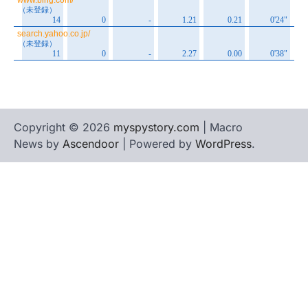
Copyright © 2026
myspystory.com
| Macro
News by
Ascendoor
| Powered by
WordPress
.