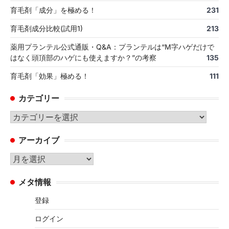
育毛剤「成分」を極める！
231
育毛剤成分比較(試用1)
213
薬用プランテル公式通販・Q&A：プランテルは“M字ハゲだけで
はなく頭頂部のハゲにも使えますか？”の考察
135
育毛剤「効果」極める！
111
カテゴリー
カ
テ
アーカイブ
ゴ
リ
ア
ー
ー
メタ情報
カ
イ
登録
ブ
ログイン