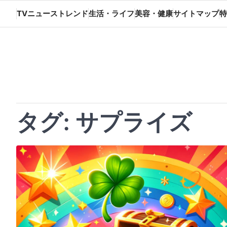
Skip
TVニューストレンド
生活・ライフ
美容・健康
サイトマップ
特
to
content
タグ:
サプライズ