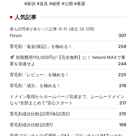
#探偵 #道具 #秘密 #公開 #暴露
人気記事
最も訪問者が多かった記事 10 件 (過去 28 日間)
Forum
307
育毛剤「返金(保証)」を極める！
259
初期費用110,000円が【完全無料】に！ heteml MAXで事
業を加速せよ
244
育毛剤「レビュー」を極める！
225
育毛剤「成分」を極める！
219
ドメイン取得からホームページ完成まで。ムームードメイン
なら“全部まとめて”安心スタート
217
育毛剤成分比較(試用1)&(試用2)
215
育毛剤成分比較(試用1)
199
薬用プランテル公式通販・Q&A：プランテルは“M字ハゲだ