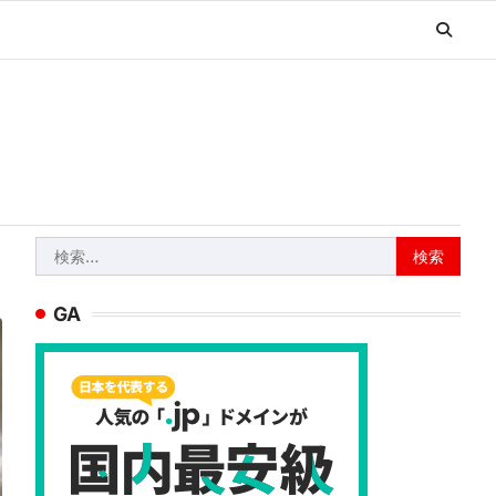
検
索:
GA