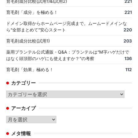
育毛剤成分比較(試用1)&(試用2)
221
育毛剤「成分」を極める！
221
ドメイン取得からホームページ完成まで。ムームードメインな
ら“全部まとめて”安心スタート
220
育毛剤成分比較(試用1)
203
薬用プランテル公式通販・Q&A：プランテルは“M字ハゲだけで
はなく頭頂部のハゲにも使えますか？”の考察
136
育毛剤「効果」極める！
112
カテゴリー
カ
テ
アーカイブ
ゴ
リ
ア
ー
ー
メタ情報
カ