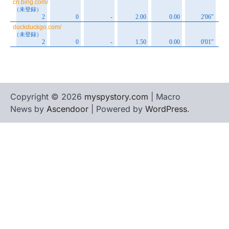
Copyright © 2026
myspystory.com
| Macro
News by
Ascendoor
| Powered by
WordPress
.