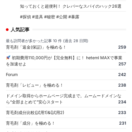
知っておくと超便利！ クレバーなスパイのハック26選
#探偵 #道具 #秘密 #公開 #暴露
人気記事
最も訪問者が多かった記事 10 件 (過去 28 日間)
育毛剤「返金(保証)」を極める！
259
初期費用110,000円が【完全無料】に！ heteml MAXで事業
を加速せよ
257
Forum
242
育毛剤「レビュー」を極める！
238
ドメイン取得からホームページ完成まで。ムームードメインな
ら“全部まとめて”安心スタート
234
育毛剤成分比較(試用1)&(試用2)
233
育毛剤「成分」を極める！
231