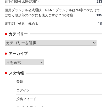
育毛剤成分比較(試用1)
213
薬用プランテル公式通販・Q&A：プランテルは“M字ハゲだけで
はなく頭頂部のハゲにも使えますか？”の考察
135
育毛剤「効果」極める！
111
カテゴリー
カ
テ
アーカイブ
ゴ
リ
ア
ー
ー
メタ情報
カ
イ
登録
ブ
ログイン
投稿フィード