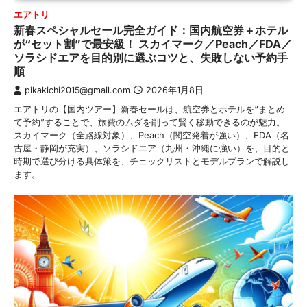
エアトリ
新春スペシャルセール完全ガイド：国内航空券＋ホテル
が“セット割”で最安級！ スカイマーク／Peach／FDA／
ソラシドエアを目的別に選ぶコツと、失敗しない予約手
順
pikakichi2015@gmail.com
2026年1月8日
エアトリの【国内ツアー】新春セールは、航空券とホテルを“まとめ
て予約”することで、旅費のムダを削って賢く移動できるのが魅力。
スカイマーク（全路線対象）、Peach（関空発着が強い）、FDA（名
古屋・静岡が充実）、ソラシドエア（九州・沖縄に強い）を、目的と
時期で選び分ける具体策を、チェックリストとモデルプランで解説し
ます。