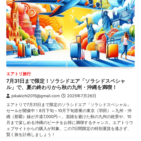
エアトリ旅行
7月31日まで限定！ソラシドエア「ソラシドスペシャ
ル」で、夏の終わりから秋の九州・沖縄を満喫！
pikakichi2015@gmail.com
2025年7月26日
エアトリで7月31日まで限定のソラシドエア「ソラシドスペシャル」
セールが開催中！8月下旬～10月下旬搭乗の東京（羽田）⇔九州・沖
縄（那覇）線が片道7,000円～。混雑を避けた秋の九州の絶景や、10
月まで楽しめる沖縄のビーチをお得に満喫するチャンス。エアトリウ
ェブサイトからの購入が対象。この7日間限定の特別運賃を逃さず、
賢く旅を計画しましょう！