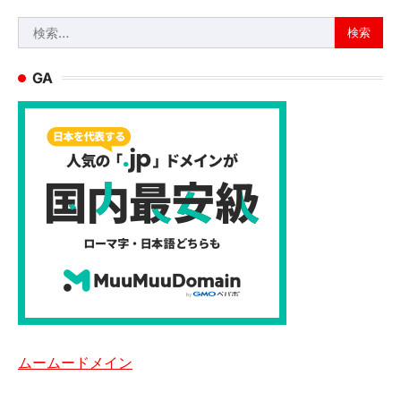
検
索:
GA
ムームードメイン