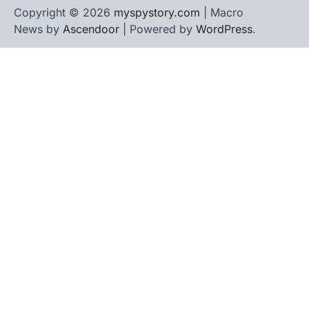
Copyright © 2026
myspystory.com
| Macro
News by
Ascendoor
| Powered by
WordPress
.