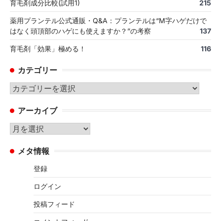
育毛剤成分比較(試用1)
215
薬用プランテル公式通販・Q&A：プランテルは“M字ハゲだけで
はなく頭頂部のハゲにも使えますか？”の考察
137
育毛剤「効果」極める！
116
カテゴリー
カ
テ
アーカイブ
ゴ
リ
ア
ー
ー
メタ情報
カ
イ
登録
ブ
ログイン
投稿フィード