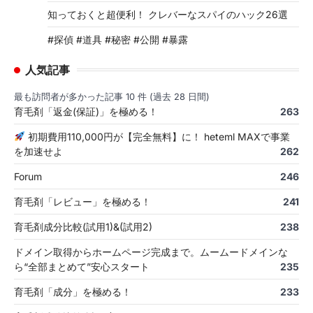
知っておくと超便利！ クレバーなスパイのハック26選
#探偵 #道具 #秘密 #公開 #暴露
人気記事
最も訪問者が多かった記事 10 件 (過去 28 日間)
育毛剤「返金(保証)」を極める！
263
初期費用110,000円が【完全無料】に！ heteml MAXで事業
を加速せよ
262
Forum
246
育毛剤「レビュー」を極める！
241
育毛剤成分比較(試用1)&(試用2)
238
ドメイン取得からホームページ完成まで。ムームードメインな
ら“全部まとめて”安心スタート
235
育毛剤「成分」を極める！
233