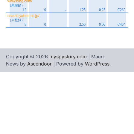
Copyright © 2026
myspystory.com
| Macro
News by
Ascendoor
| Powered by
WordPress
.