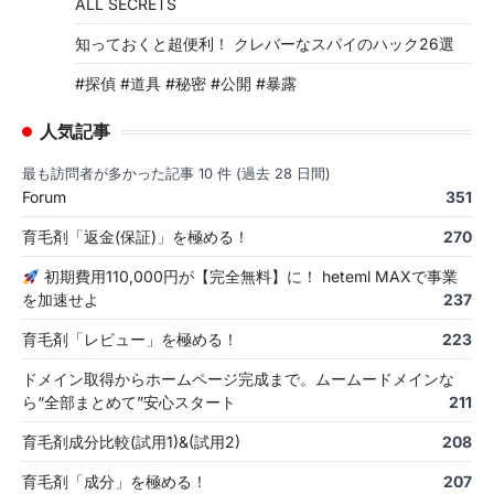
ALL SECRETS
知っておくと超便利！ クレバーなスパイのハック26選
#探偵 #道具 #秘密 #公開 #暴露
人気記事
最も訪問者が多かった記事 10 件 (過去 28 日間)
Forum
351
育毛剤「返金(保証)」を極める！
270
初期費用110,000円が【完全無料】に！ heteml MAXで事業
を加速せよ
237
育毛剤「レビュー」を極める！
223
ドメイン取得からホームページ完成まで。ムームードメインな
ら“全部まとめて”安心スタート
211
育毛剤成分比較(試用1)&(試用2)
208
育毛剤「成分」を極める！
207