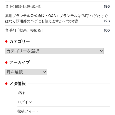
育毛剤成分比較(試用1)
195
薬用プランテル公式通販・Q&A：プランテルは“M字ハゲだけで
はなく頭頂部のハゲにも使えますか？”の考察
126
育毛剤「効果」極める！
105
カテゴリー
カ
テ
アーカイブ
ゴ
リ
ア
ー
ー
メタ情報
カ
イ
登録
ブ
ログイン
投稿フィード