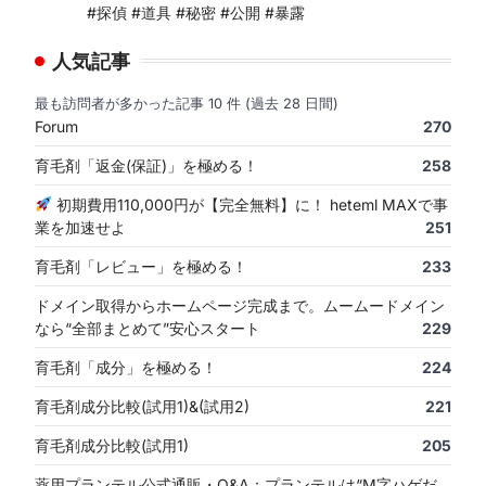
#探偵 #道具 #秘密 #公開 #暴露
人気記事
最も訪問者が多かった記事 10 件 (過去 28 日間)
Forum
270
育毛剤「返金(保証)」を極める！
258
初期費用110,000円が【完全無料】に！ heteml MAXで事
業を加速せよ
251
育毛剤「レビュー」を極める！
233
ドメイン取得からホームページ完成まで。ムームードメイン
なら“全部まとめて”安心スタート
229
育毛剤「成分」を極める！
224
育毛剤成分比較(試用1)&(試用2)
221
育毛剤成分比較(試用1)
205
薬用プランテル公式通販・Q&A：プランテルは“M字ハゲだ