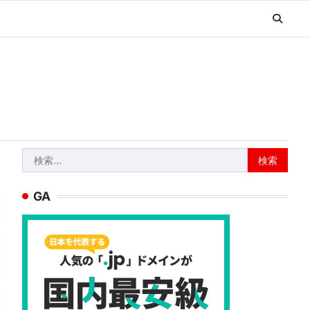
検
索:
GA