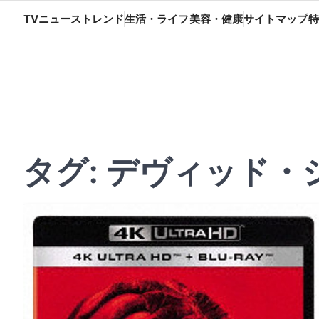
Skip
TVニューストレンド
生活・ライフ
美容・健康
サイトマップ
特
to
content
タグ:
デヴィッド・