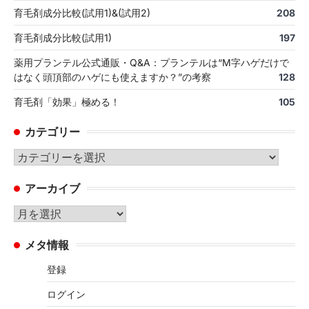
育毛剤成分比較(試用1)&(試用2)
208
育毛剤成分比較(試用1)
197
薬用プランテル公式通販・Q&A：プランテルは“M字ハゲだけで
はなく頭頂部のハゲにも使えますか？”の考察
128
育毛剤「効果」極める！
105
カテゴリー
カ
テ
アーカイブ
ゴ
リ
ア
ー
ー
メタ情報
カ
イ
登録
ブ
ログイン