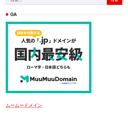
索:
GA
ムームードメイン