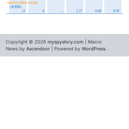
Copyright © 2026
myspystory.com
| Macro
News by
Ascendoor
| Powered by
WordPress
.