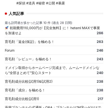
#探偵 #道具 #秘密 #公開 #暴露
人気記事
最も訪問者が多かった記事 10 件 (過去 28 日間)
初期費用110,000円が【完全無料】に！ heteml MAXで事業
を加速せよ
266
育毛剤「返金(保証)」を極める！
263
Forum
246
育毛剤「レビュー」を極める！
243
ドメイン取得からホームページ完成まで。ムームードメインな
ら“全部まとめて”安心スタート
240
育毛剤成分比較(試用1)&(試用2)
238
育毛剤「成分」を極める！
238
育毛剤成分比較(試用1)
217
薬用プランテル公式通販・Q&A：プランテルは“M字ハゲだけで