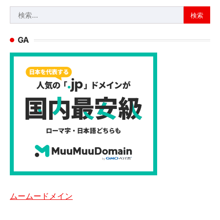
検
索:
GA
ムームードメイン