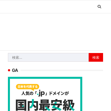
検
索:
GA