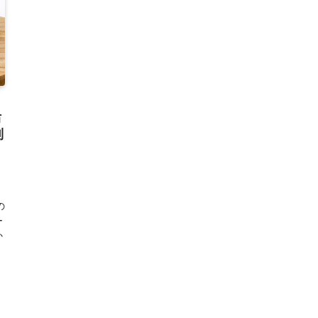
防
別
の
ー
か
。