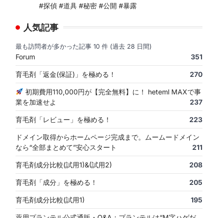
#探偵 #道具 #秘密 #公開 #暴露
人気記事
最も訪問者が多かった記事 10 件 (過去 28 日間)
Forum
351
育毛剤「返金(保証)」を極める！
270
初期費用110,000円が【完全無料】に！ heteml MAXで事
業を加速せよ
237
育毛剤「レビュー」を極める！
223
ドメイン取得からホームページ完成まで。ムームードメイン
なら“全部まとめて”安心スタート
211
育毛剤成分比較(試用1)&(試用2)
208
育毛剤「成分」を極める！
205
育毛剤成分比較(試用1)
195
薬用プランテル公式通販・Q&A：プランテルは“M字ハゲだ