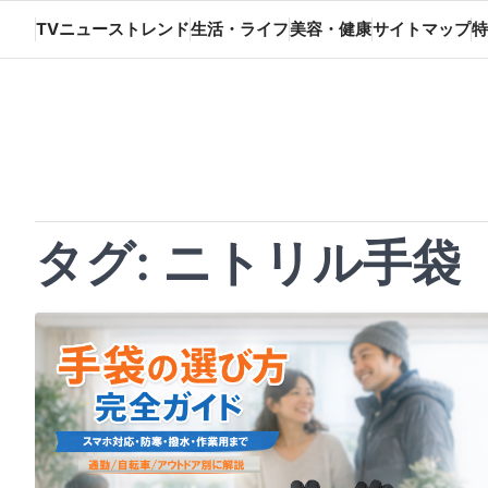
Skip
TVニューストレンド
生活・ライフ
美容・健康
サイトマップ
特
to
content
タグ:
ニトリル手袋