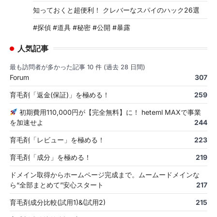
知っておくと超便利！ クレバーなスパイのハック26選
#探偵 #道具 #秘密 #公開 #暴露
人気記事
最も訪問者が多かった記事 10 件 (過去 28 日間)
Forum
307
育毛剤「返金(保証)」を極める！
259
初期費用110,000円が【完全無料】に！ heteml MAXで事業
を加速せよ
244
育毛剤「レビュー」を極める！
223
育毛剤「成分」を極める！
219
ドメイン取得からホームページ完成まで。ムームードメインな
ら“全部まとめて”安心スタート
217
育毛剤成分比較(試用1)&(試用2)
215