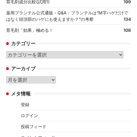
育毛剤成分比較(試用1)
199
薬用プランテル公式通販・Q&A：プランテルは“M字ハゲだけで
はなく頭頂部のハゲにも使えますか？”の考察
134
育毛剤「効果」極める！
108
カテゴリー
カ
テ
アーカイブ
ゴ
リ
ア
ー
ー
メタ情報
カ
イ
登録
ブ
ログイン
投稿フィード