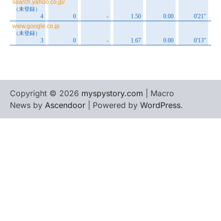
Copyright © 2026
myspystory.com
| Macro
News by
Ascendoor
| Powered by
WordPress
.