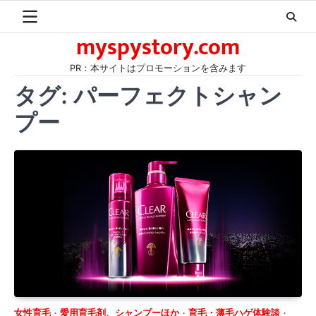
Skip
to
myspystory.com
content
PR：本サイトはプロモーションを含みます
タグ:
パーフェクトシャン
プー
女性育毛
愛用育毛剤、シャンプーほか
育毛・薄毛ハゲ体験談