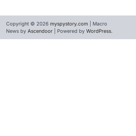
Copyright © 2026
myspystory.com
| Macro
News by
Ascendoor
| Powered by
WordPress
.