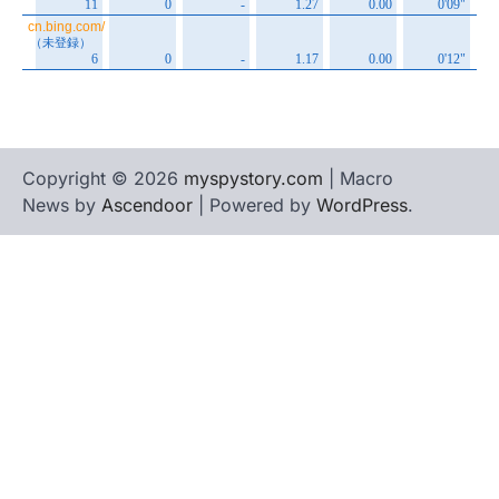
Copyright © 2026
myspystory.com
| Macro
News by
Ascendoor
| Powered by
WordPress
.