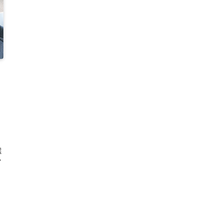
・
選
ク