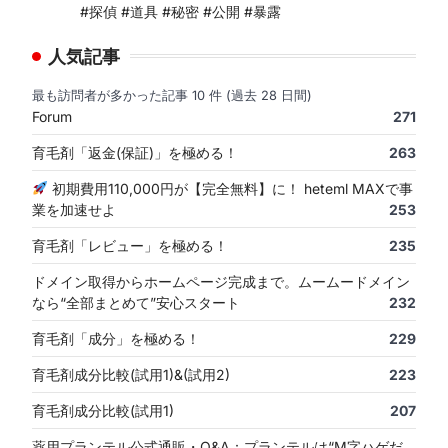
#探偵 #道具 #秘密 #公開 #暴露
人気記事
最も訪問者が多かった記事 10 件 (過去 28 日間)
Forum
271
育毛剤「返金(保証)」を極める！
263
初期費用110,000円が【完全無料】に！ heteml MAXで事
業を加速せよ
253
育毛剤「レビュー」を極める！
235
ドメイン取得からホームページ完成まで。ムームードメイン
なら“全部まとめて”安心スタート
232
育毛剤「成分」を極める！
229
育毛剤成分比較(試用1)&(試用2)
223
育毛剤成分比較(試用1)
207
薬用プランテル公式通販・Q&A：プランテルは“M字ハゲだ