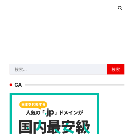
検
索:
GA