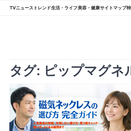
Skip
TVニューストレンド
生活・ライフ
美容・健康
サイトマップ
特
to
content
タグ:
ピップマグネ