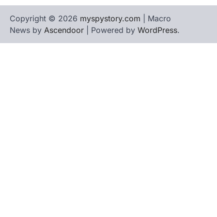
Copyright © 2026
myspystory.com
| Macro
News by
Ascendoor
| Powered by
WordPress
.