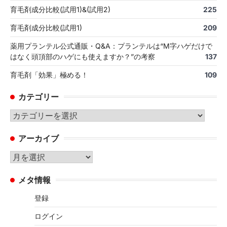
育毛剤成分比較(試用1)&(試用2)
225
育毛剤成分比較(試用1)
209
薬用プランテル公式通販・Q&A：プランテルは“M字ハゲだけで
はなく頭頂部のハゲにも使えますか？”の考察
137
育毛剤「効果」極める！
109
カテゴリー
カ
テ
アーカイブ
ゴ
リ
ア
ー
ー
メタ情報
カ
イ
登録
ブ
ログイン