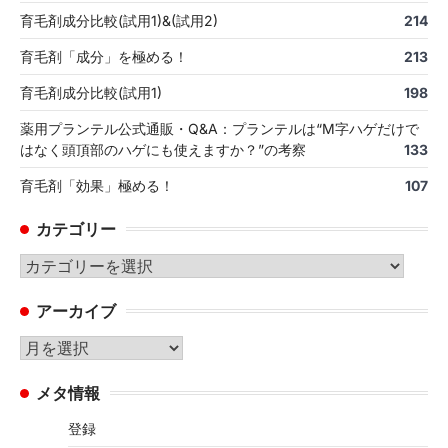
育毛剤成分比較(試用1)&(試用2)
214
育毛剤「成分」を極める！
213
育毛剤成分比較(試用1)
198
薬用プランテル公式通販・Q&A：プランテルは“M字ハゲだけで
はなく頭頂部のハゲにも使えますか？”の考察
133
育毛剤「効果」極める！
107
カテゴリー
カ
テ
アーカイブ
ゴ
リ
ア
ー
ー
メタ情報
カ
イ
登録
ブ