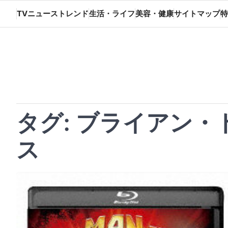
Skip
TVニューストレンド
生活・ライフ
美容・健康
サイトマップ
特
to
content
タグ:
ブライアン・
ス