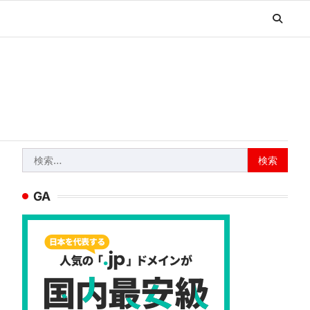
検
索:
GA