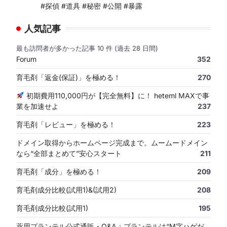
#探偵 #道具 #秘密 #公開 #暴露
人気記事
最も訪問者が多かった記事 10 件 (過去 28 日間)
Forum
352
育毛剤「返金(保証)」を極める！
270
初期費用110,000円が【完全無料】に！ heteml MAXで事
業を加速せよ
237
育毛剤「レビュー」を極める！
223
ドメイン取得からホームページ完成まで。ムームードメイン
なら“全部まとめて”安心スタート
211
育毛剤「成分」を極める！
209
育毛剤成分比較(試用1)&(試用2)
208
育毛剤成分比較(試用1)
195
薬用プランテル公式通販・Q&A：プランテルは“M字ハゲだ