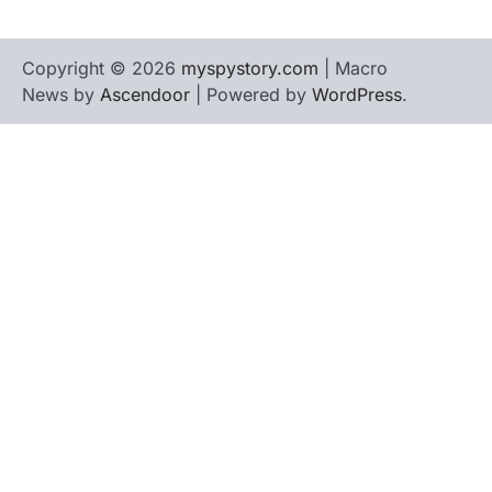
Copyright © 2026
myspystory.com
| Macro
News by
Ascendoor
| Powered by
WordPress
.