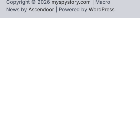
Copyright © 2026
myspystory.com
| Macro
News by
Ascendoor
| Powered by
WordPress
.