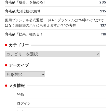
育毛剤「成分」を極める！
235
育毛剤成分比較(試用1)
215
薬用プランテル公式通販・Q&A：プランテルは“M字ハゲだけで
はなく頭頂部のハゲにも使えますか？”の考察
137
育毛剤「効果」極める！
116
カテゴリー
カ
テ
アーカイブ
ゴ
リ
ア
ー
ー
メタ情報
カ
イ
登録
ブ
ログイン