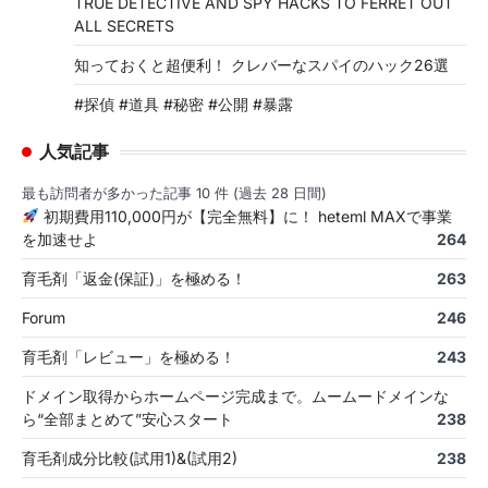
TRUE DETECTIVE AND SPY HACKS TO FERRET OUT
ALL SECRETS
知っておくと超便利！ クレバーなスパイのハック26選
#探偵 #道具 #秘密 #公開 #暴露
人気記事
最も訪問者が多かった記事 10 件 (過去 28 日間)
初期費用110,000円が【完全無料】に！ heteml MAXで事業
を加速せよ
264
育毛剤「返金(保証)」を極める！
263
Forum
246
育毛剤「レビュー」を極める！
243
ドメイン取得からホームページ完成まで。ムームードメインな
ら“全部まとめて”安心スタート
238
育毛剤成分比較(試用1)&(試用2)
238