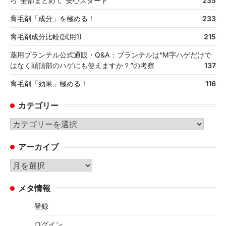
ら“全部まとめて”安心スタート
235
育毛剤「成分」を極める！
233
育毛剤成分比較(試用1)
215
薬用プランテル公式通販・Q&A：プランテルは“M字ハゲだけで
はなく頭頂部のハゲにも使えますか？”の考察
137
育毛剤「効果」極める！
116
カテゴリー
カ
テ
アーカイブ
ゴ
リ
ア
ー
ー
メタ情報
カ
イ
登録
ブ
ログイン