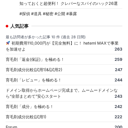
知っておくと超便利！ クレバーなスパイのハック26選
#探偵 #道具 #秘密 #公開 #暴露
人気記事
最も訪問者が多かった記事 10 件 (過去 28 日間)
初期費用110,000円が【完全無料】に！ heteml MAXで事業
を加速せよ
263
育毛剤「返金(保証)」を極める！
259
育毛剤成分比較(試用1)&(試用2)
247
育毛剤「レビュー」を極める！
244
ドメイン取得からホームページ完成まで。ムームードメインな
ら“全部まとめて”安心スタート
243
育毛剤「成分」を極める！
242
育毛剤成分比較(試用1)
222
Forum
200