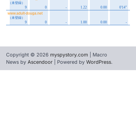
Copyright © 2026
myspystory.com
| Macro
News by
Ascendoor
| Powered by
WordPress
.