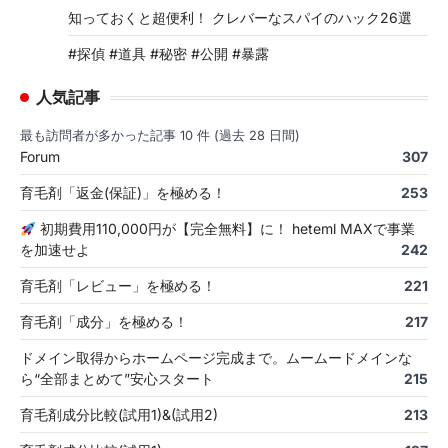
知っておくと超便利！ クレバーなスパイのハック26選
#探偵 #道具 #秘密 #公開 #暴露
人気記事
最も訪問者が多かった記事 10 件 (過去 28 日間)
Forum
307
育毛剤「返金(保証)」を極める！
253
初期費用110,000円が【完全無料】に！ heteml MAXで事業
を加速せよ
242
育毛剤「レビュー」を極める！
221
育毛剤「成分」を極める！
217
ドメイン取得からホームページ完成まで。ムームードメインな
ら“全部まとめて”安心スタート
215
育毛剤成分比較(試用1)&(試用2)
213