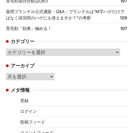
育毛剤成分比較(試用1)
197
薬用プランテル公式通販・Q&A：プランテルは“M字ハゲだけで
はなく頭頂部のハゲにも使えますか？”の考察
129
育毛剤「効果」極める！
107
カテゴリー
カ
テ
アーカイブ
ゴ
リ
ア
ー
ー
メタ情報
カ
イ
登録
ブ
ログイン
投稿フィード
コメントフィード