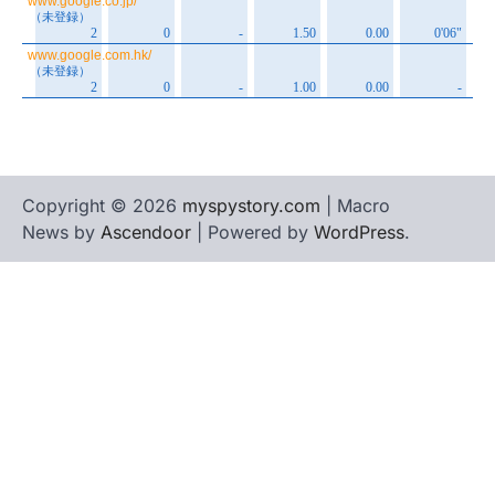
Copyright © 2026
myspystory.com
| Macro
News by
Ascendoor
| Powered by
WordPress
.