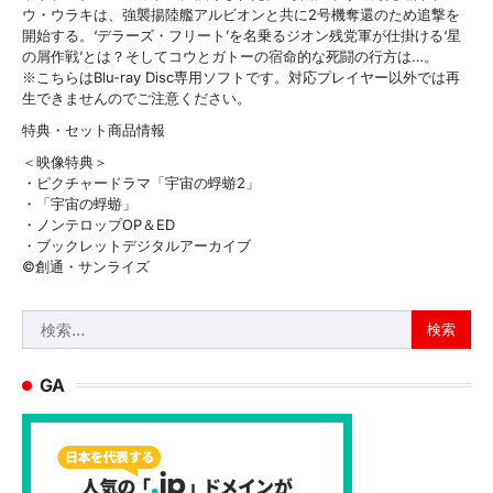
ウ・ウラキは、強襲揚陸艦アルビオンと共に2号機奪還のため追撃を
開始する。‘デラーズ・フリート’を名乗るジオン残党軍が仕掛ける‘星
の屑作戦’とは？そしてコウとガトーの宿命的な死闘の行方は…。
※こちらはBlu-ray Disc専用ソフトです。対応プレイヤー以外では再
生できませんのでご注意ください。
特典・セット商品情報
＜映像特典＞
・ピクチャードラマ「宇宙の蜉蝣2」
・「宇宙の蜉蝣」
・ノンテロップOP＆ED
・ブックレットデジタルアーカイブ
©創通・サンライズ
検
索:
GA