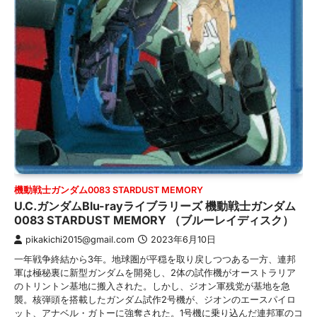
機動戦士ガンダム0083 STARDUST MEMORY
U.C.ガンダムBlu-rayライブラリーズ 機動戦士ガンダム
0083 STARDUST MEMORY （ブルーレイディスク）
pikakichi2015@gmail.com
2023年6月10日
一年戦争終結から3年。地球圏が平穏を取り戻しつつある一方、連邦
軍は極秘裏に新型ガンダムを開発し、2体の試作機がオーストラリア
のトリントン基地に搬入された。しかし、ジオン軍残党が基地を急
襲。核弾頭を搭載したガンダム試作2号機が、ジオンのエースパイロ
ット、アナベル・ガトーに強奪された。1号機に乗り込んだ連邦軍のコ