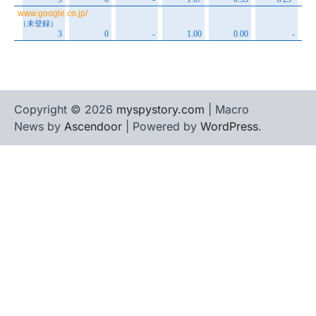
Copyright © 2026
myspystory.com
| Macro
News by
Ascendoor
| Powered by
WordPress
.