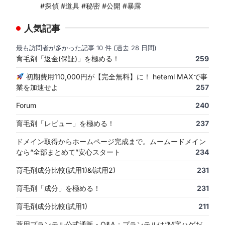
#探偵 #道具 #秘密 #公開 #暴露
人気記事
最も訪問者が多かった記事 10 件 (過去 28 日間)
育毛剤「返金(保証)」を極める！
259
初期費用110,000円が【完全無料】に！ heteml MAXで事
業を加速せよ
257
Forum
240
育毛剤「レビュー」を極める！
237
ドメイン取得からホームページ完成まで。ムームードメイン
なら“全部まとめて”安心スタート
234
育毛剤成分比較(試用1)&(試用2)
231
育毛剤「成分」を極める！
231
育毛剤成分比較(試用1)
211
薬用プランテル公式通販・Q&A：プランテルは“M字ハゲだ