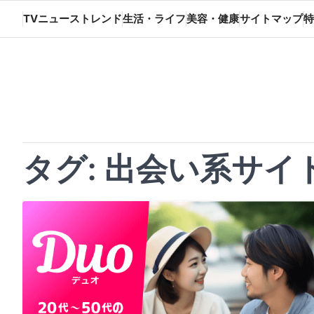
Skip
TVニューストレンド
生活・ライフ
美容・健康
サイトマップ
特
to
content
タグ:
出会い系サイ