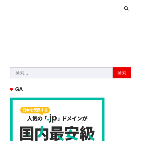
検
索:
GA