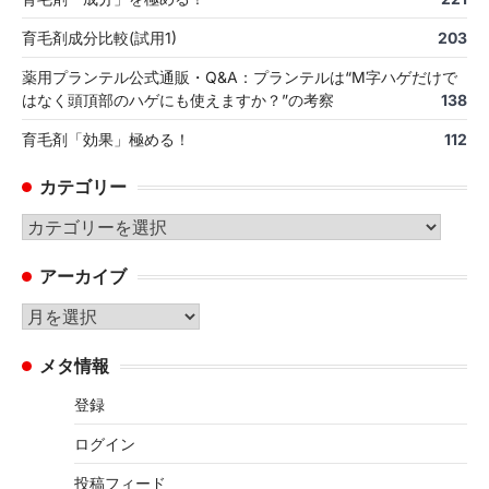
育毛剤成分比較(試用1)
203
薬用プランテル公式通販・Q&A：プランテルは“M字ハゲだけで
はなく頭頂部のハゲにも使えますか？”の考察
138
育毛剤「効果」極める！
112
カテゴリー
カ
テ
アーカイブ
ゴ
リ
ア
ー
ー
メタ情報
カ
イ
登録
ブ
ログイン
投稿フィード