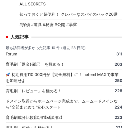
ALL SECRETS
知っておくと超便利！ クレバーなスパイのハック26選
#探偵 #道具 #秘密 #公開 #暴露
人気記事
最も訪問者が多かった記事 10 件 (過去 28 日間)
Forum
311
育毛剤「返金(保証)」を極める！
263
初期費用110,000円が【完全無料】に！ heteml MAXで事業
を加速せよ
250
育毛剤「レビュー」を極める！
228
ドメイン取得からホームページ完成まで。ムームードメインな
ら“全部まとめて”安心スタート
224
育毛剤成分比較(試用1)&(試用2)
223
育毛剤「成分」を極める！
221